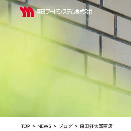
>
>
>
TOP
NEWS
ブログ
森田好太郎商店