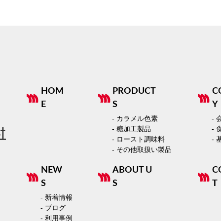
HOM
PRODUCT
C
E
S
Y
- カラメル色素
-
- 糖加工製品
-
- ロースト調味料
-
- その他取扱い製品
NEW
ABOUT U
C
S
S
T
- 新着情報
- ブログ
- 利用事例