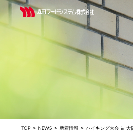
>
>
>
TOP
NEWS
新着情報
ハイキング大会 ㏌ 大