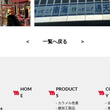
＜
一覧へ戻る
＞
HOM
PRODUCT
C
E
S
Y
- カラメル色素
-
- 糖加工製品
-