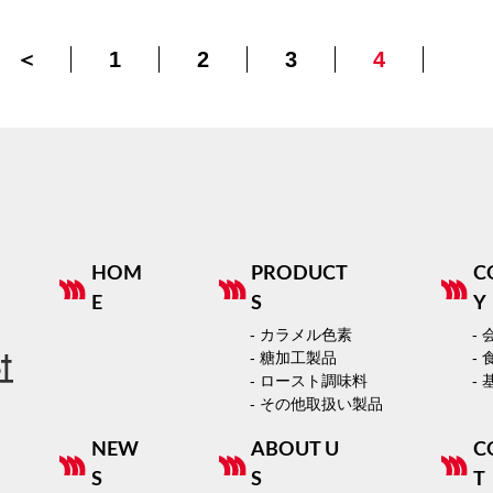
＜
1
2
3
4
HOM
PRODUCT
C
E
S
Y
- カラメル色素
-
- 糖加工製品
-
- ロースト調味料
-
- その他取扱い製品
NEW
ABOUT U
C
S
S
T