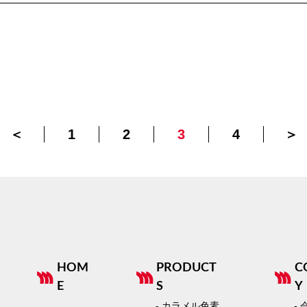
＜
1
2
3
4
＞
HOM
PRODUCT
C
E
S
Y
- カラメル色素
-